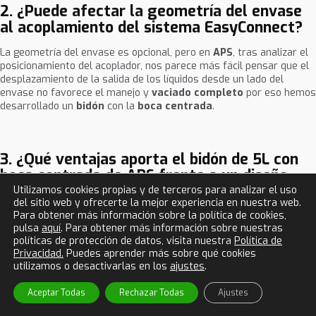
2. ¿Puede afectar la geometría del envase
al acoplamiento del sistema EasyConnect?
La geometría del envase es opcional, pero en
APS
, tras analizar el
posicionamiento del acoplador, nos parece más fácil pensar que el
desplazamiento de la salida de los líquidos desde un lado del
envase no favorece el manejo y
vaciado completo
por eso hemos
desarrollado un
bidón
con la
boca centrada
.
3. ¿Qué ventajas aporta el bidón de 5L con
boca centrada de APS frente a un diseño
convencional en el uso con EasyConnect?
Utilizamos cookies propias y de terceros para analizar el uso
del sitio web y ofrecerte la mejor experiencia en nuestra web.
Para obtener más información sobre la política de cookies,
El diseño con
boca centrada
mejora el
alineamiento
con el
pulsa
aquí
. Para obtener más información sobre nuestras
conector, facilita el
acoplamiento automático
y asegura un
políticas de protección de datos, visita nuestra
Política de
vaciado más
eficiente
para conseguir
residuo casi cero
.
Privacidad.
Puedes aprender más sobre qué cookies
Además, mejora la
ergonomía
para el operario y reduce el riesgo
utilizamos o desactivarlas en los
ajustes
.
de
derrames
durante la conexión y desconexión con el acoplador.
Aceptar Todas
Rechazar Todas
Ajustes