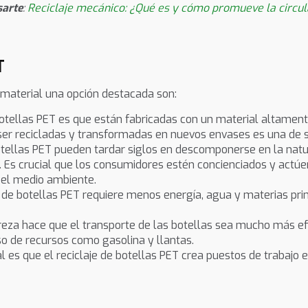
sarte
:
Reciclaje mecánico: ¿Qué es y cómo promueve la circul
T
 material una opción destacada son:
s botellas PET es que están fabricadas con un material altame
a ser recicladas y transformadas en nuevos envases es una de
otellas PET pueden tardar siglos en descomponerse en la natu
o. Es crucial que los consumidores estén concienciados y act
 el medio ambiente.
ón de botellas PET requiere menos energía, agua y materias pri
ereza hace que el transporte de las botellas sea mucho más efi
so de recursos como gasolina y llantas.
nal es que el reciclaje de botellas PET crea puestos de trabajo