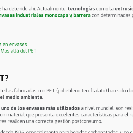
 ha detenido ahí. Actualmente,
tecnologías
como la
extrusi
nvases industriales monocapa y barrera
con determinadas p
es en envases
: Más allá del PET
ET?
tellas fabricadas con PET (polietileno tereftalato) han sido d
del medio ambiente
.
n
uno de los envases más utilizados
a nivel mundial: son resi
 un material que presenta excelentes características para el r
res realicen una correcta gestión postconsumo.
 desde 1976, especialmente para bebidas carbonatadas, y se car