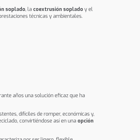
ón soplado
, la
coextrusión soplado
y el
restaciones técnicas y ambientales.
urante años una solución eficaz que ha
stentes, difíciles de romper, económicas y,
eciclado, convirtiéndose así en una
opción
acteriza por ser ligero, flexible,