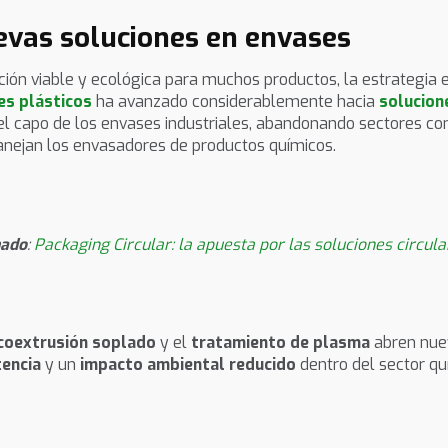
evas soluciones en envases
opción viable y ecológica para muchos productos, la estrateg
es plásticos
ha avanzado considerablemente hacia
solucion
el capo de los envases industriales, abandonando sectores c
nejan los envasadores de productos químicos.
nado
:
Packaging Circular: la apuesta por las soluciones circul
coextrusión soplado
y el
tratamiento de plasma
abren nue
tencia
y un
impacto ambiental reducido
dentro del sector qu