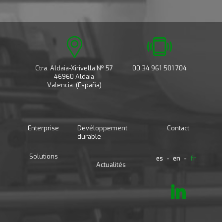
Ctra. Aldaia-Xirivella Nº 57
00 34 961 501 704
46960 Aldaia
Valencia. (España)
Enterprise
Devéloppement
Contact
durable
Solutions
es
en
fr
Actualités