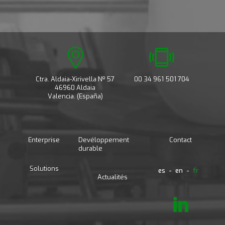
Ctra. Aldaia-Xirivella Nº 57
00 34 961 501 704
46960 Aldaia
Valencia. (España)
Enterprise
Devéloppement
Contact
durable
Solutions
es
en
fr
Actualités