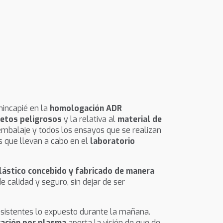
hincapié en la
homologación ADR
jetos peligrosos
y la relativa al
material de
embalaje y todos los ensayos que se realizan
os que llevan a cabo en el
laboratorio
plástico concebido y fabricado de manera
 calidad y seguro, sin dejar de ser
 asistentes lo expuesto durante la mañana.
oración por plasma
aporta la visión de que de