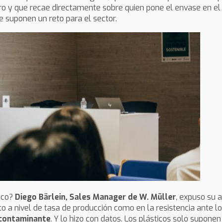
turo y que recae directamente sobre quien pone el envase en e
e suponen un reto para el sector.
tico?
Diego Bärlein, Sales Manager de W. Müller
, expuso su 
to a nivel de tasa de producción como en la resistencia ante 
 contaminante
. Y lo hizo con datos. Los plásticos solo supone